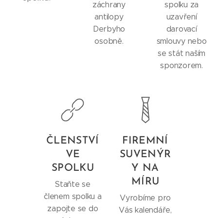
záchrany
spolku za
antilopy
uzavření
Derbyho
darovací
osobně.
smlouvy nebo
se stát naším
sponzorem.
ČLENSTVÍ
FIREMNÍ
VE
SUVENÝR
SPOLKU
Y NA
MÍRU
Staňte se
členem spolku a
Vyrobíme pro
zapojte se do
Vás kalendáře,