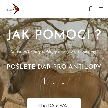
JAK POMOCI ?
Nedopusťte, aby antilopy mizely z naší planety!
POŠLETE DAR PRO ANTILOPY
↓ ↓ ↓
Chci DAROVAT