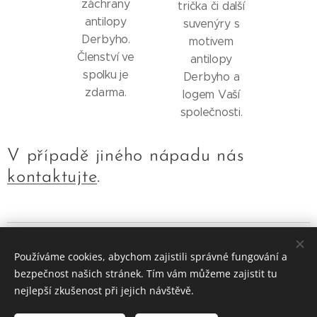
záchrany
trička či další
antilopy
suvenýry s
Derbyho.
motivem
Členství ve
antilopy
spolku je
Derbyho a
zdarma.
logem Vaší
společnosti.
V případě jiného nápadu nás
kontaktujte
.
Antelope Conservation 2025
Cookies
Používáme cookies, abychom zajistili správné fungování a
Jazyky
bezpečnost našich stránek. Tím vám můžeme zajistit tu
nejlepší zkušenost při jejich návštěvě.
Čeština
English
Français
Měna