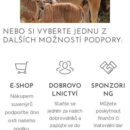
NEBO SI VYBERTE JEDNU Z
DALŠÍCH MOŽNOSTÍ PODPORY:
E-SHOP
DOBROVO
SPONZORI
LNICTVÍ
NG
Nákupem
suvenýrů
Staňte se
Můžete
jedním za našich
poskytnout
podpoříte činn
dobrovolníků a
finanční či
osti našeho
zapojte se do
materiální dar
spolku.