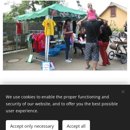
Antelope
Conservation 2025
Cookies
We use cookies to enable the proper functioning and
Languages
security of our website, and to offer you the best possible
user experience.
Čeština
English
Français
Currency
Accept only necessary
Accept all
CZK Kč
EUR €